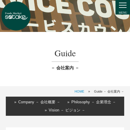
Guide
－ 会社案内 －
HOME
»
Guide － 会社案内 －
» Company － 会社概要 －
» Philosophy － 企業理念 －
» Vision － ビジョン －