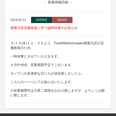
－ 新着情報詳細 －
2019.05.11
SATAKE
NEWS
寝屋川店店舗改装に伴う臨時休業のお知らせ
５/１６(木)１２：００より、FoodsMarketsatake寝屋川店が店
舗改装のため、
一時休業とさせていただきます。
６月中旬頃、営業再開予定でございます。
オープンの具体的な日にちが決定致しましたら、
こちらのページにてお知らせいたします。
※休業期間中は大変ご迷惑をおかけ致しますが、よろしくお願
い致します。