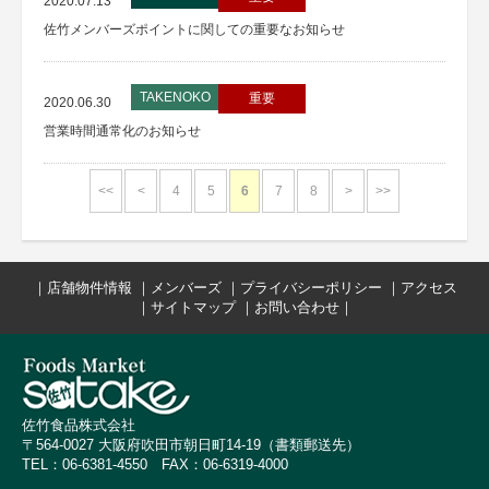
2020.07.13
佐竹メンバーズポイントに関しての重要なお知らせ
TAKENOKO
重要
2020.06.30
営業時間通常化のお知らせ
<<
<
4
5
6
7
8
>
>>
｜
店舗物件情報
｜
メンバーズ
｜
プライバシーポリシー
｜
アクセス
｜
サイトマップ
｜
お問い合わせ
｜
佐竹食品株式会社
〒564-0027 大阪府吹田市朝日町14-19（書類郵送先）
TEL：06-6381-4550 FAX：06-6319-4000