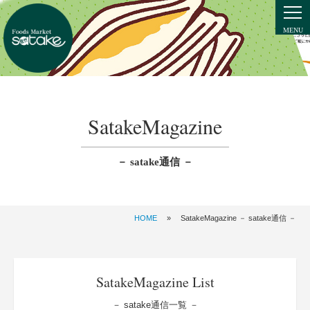
SatakeMagazine
－ satake通信 －
HOME
»
SatakeMagazine － satake通信 －
SatakeMagazine List
－ satake通信一覧 －