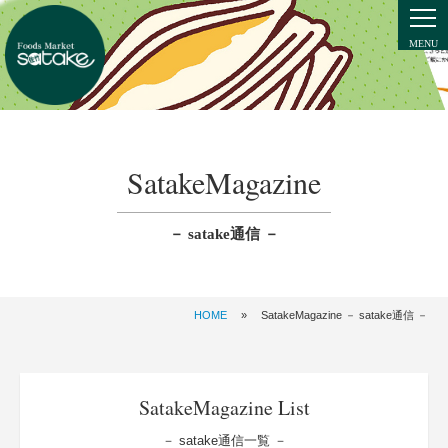
SatakeMagazine
－ satake通信 －
HOME
»
SatakeMagazine － satake通信 －
SatakeMagazine List
－ satake通信一覧 －