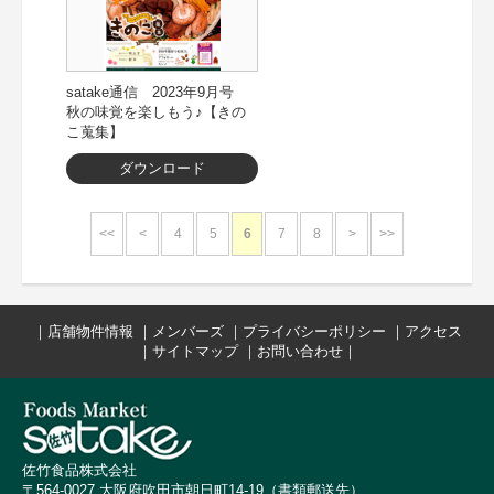
satake通信 2023年9月号
秋の味覚を楽しもう♪【きの
こ蒐集】
ダウンロード
<<
<
4
5
6
7
8
>
>>
｜
店舗物件情報
｜
メンバーズ
｜
プライバシーポリシー
｜
アクセス
｜
サイトマップ
｜
お問い合わせ
｜
佐竹食品株式会社
〒564-0027 大阪府吹田市朝日町14-19（書類郵送先）