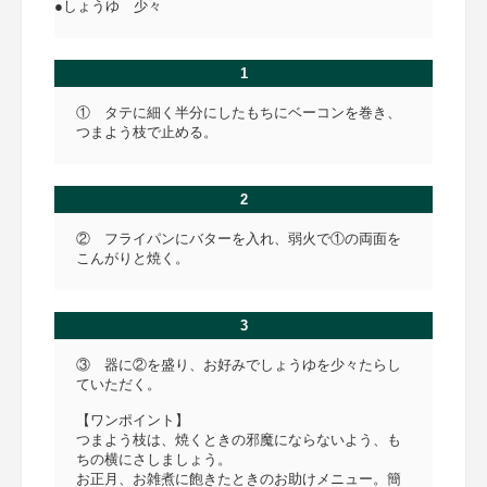
●しょうゆ 少々
1
① タテに細く半分にしたもちにベーコンを巻き、
つまよう枝で止める。
2
② フライパンにバターを入れ、弱火で①の両面を
こんがりと焼く。
3
③ 器に②を盛り、お好みでしょうゆを少々たらし
ていただく。
【ワンポイント】
つまよう枝は、焼くときの邪魔にならないよう、も
ちの横にさしましょう。
お正月、お雑煮に飽きたときのお助けメニュー。簡