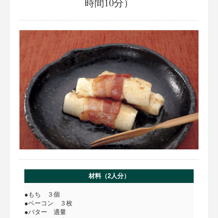
時間10分）
材料（2人分）
●もち ３個
●ベーコン ３枚
●バター 適量