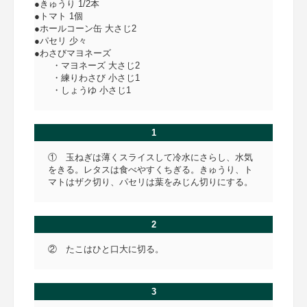
●きゅうり 1/2本
●トマト 1個
●ホールコーン缶 大さじ2
●パセリ 少々
●わさびマヨネーズ
・マヨネーズ 大さじ2
・練りわさび 小さじ1
・しょうゆ 小さじ1
1
① 玉ねぎは薄くスライスして冷水にさらし、水気
をきる。レタスは食べやすくちぎる。きゅうり、ト
マトはザク切り、パセリは葉をみじん切りにする。
2
② たこはひと口大に切る。
3