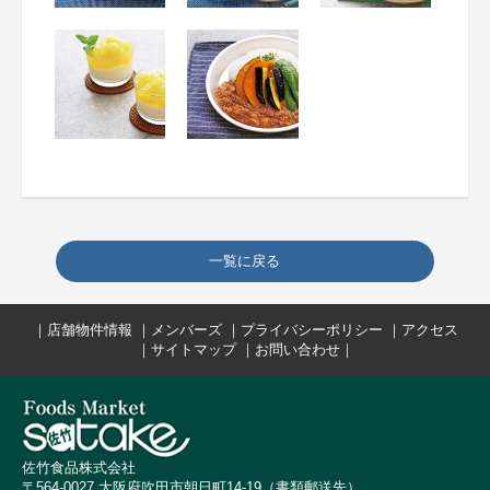
一覧に戻る
｜
店舗物件情報
｜
メンバーズ
｜
プライバシーポリシー
｜
アクセス
｜
サイトマップ
｜
お問い合わせ
｜
佐竹食品株式会社
〒564-0027 大阪府吹田市朝日町14-19（書類郵送先）