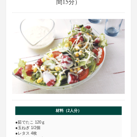
間15分）
材料（2人分）
●茹でたこ 120ｇ
●玉ねぎ 1/2個
●レタス 4枚