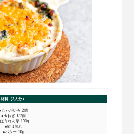
材料（2人分）
●じゃがいも 2個
●玉ねぎ 1/2個
●ほうれん草 100g
●鮭 1切れ
●バター 10g