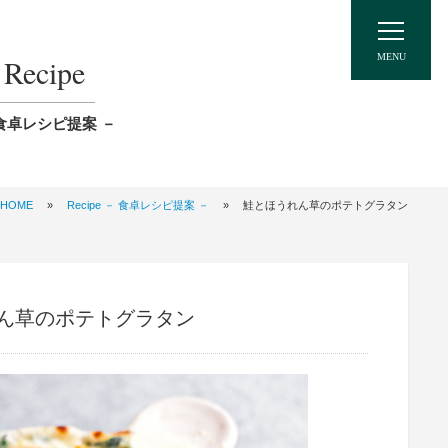
Recipe
食卓レシピ提案 －
HOME
»
Recipe － 食卓レシピ提案 －
»
鮭とほうれん草のポテトグラタン
ん草のポテトグラタン