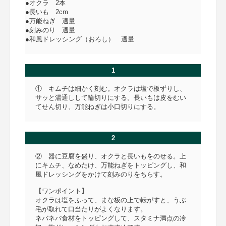
●オクラ 2本
●長いも 2cm
●万能ねぎ 適量
●刻みのり 適量
●和風ドレッシング（おろし） 適量
1
① キムチは細かく刻む。オクラは塩で板ずりし、
サッと湯通しして輪切りにする。長いもは皮をむい
てせん切り、万能ねぎは小口切りにする。
2
② 器に豆腐を盛り、オクラと長いもをのせる。上
にキムチ、なめたけ、万能ねぎをトッピングし、和
風ドレッシングをかけて刻みのりをちらす。
【ワンポイント】
オクラは塩をふって、まな板の上で転がすと、うぶ
毛が取れて口当たりがよくなります。
ネバネバ食材をトッピングして、スタミナ満点の冷