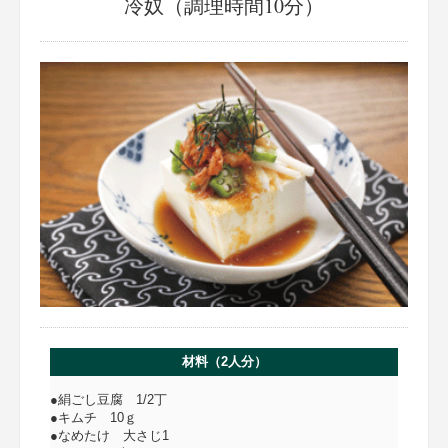
冷奴（調理時間10分）
材料（2人分）
●絹ごし豆腐 1/2丁
●キムチ 10ｇ
●なめたけ 大さじ1