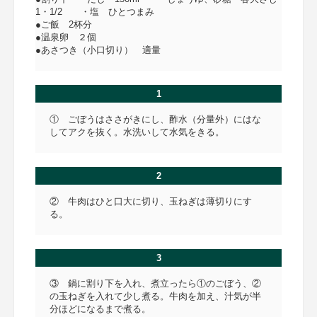
1・1/2 ・塩 ひとつまみ
●ご飯 2杯分
●温泉卵 ２個
●あさつき（小口切り） 適量
1
① ごぼうはささがきにし、酢水（分量外）にはな
してアクを抜く。水洗いして水気をきる。
2
② 牛肉はひと口大に切り、玉ねぎは薄切りにす
る。
3
③ 鍋に割り下を入れ、煮立ったら①のごぼう、②
の玉ねぎを入れて少し煮る。牛肉を加え、汁気が半
分ほどになるまで煮る。