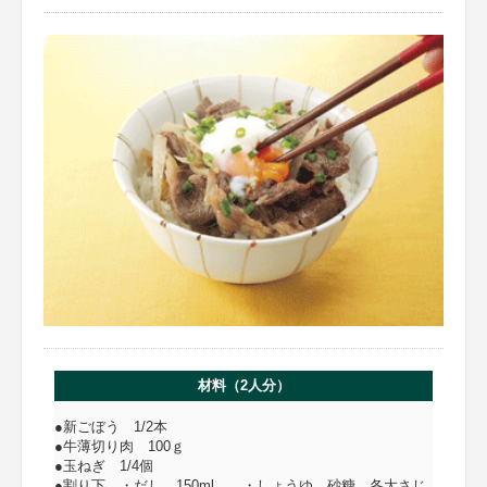
材料（2人分）
●新ごぼう 1/2本
●牛薄切り肉 100ｇ
●玉ねぎ 1/4個
●割り下 ・だし 150ml ・しょうゆ、砂糖 各大さじ