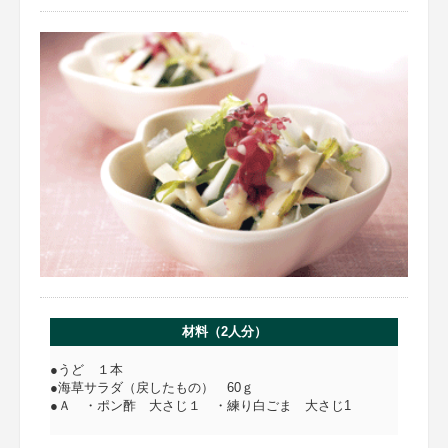
材料（2人分）
●うど １本
●海草サラダ（戻したもの） 60ｇ
●Ａ ・ポン酢 大さじ１ ・練り白ごま 大さじ1