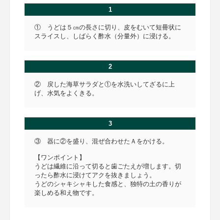
1
① うどは５㎝の長さに切り、皮をむいて短冊状に
スライスし、しばらく酢水（分量外）に浸ける。
2
② 戻した海草サラダと①を水洗いしてざるに上
げ、水気をよくきる。
3
③ 器に②を盛り、混ぜ合わせたＡをかける。
【ワンポイント】
うどは繊維に沿って切ると歯ごたえが増します。切
ったら酢水に浸けてアクを抜きましょう。
うどのシャキシャキした食感と、独特の土の香りが
楽しめる和え物です。