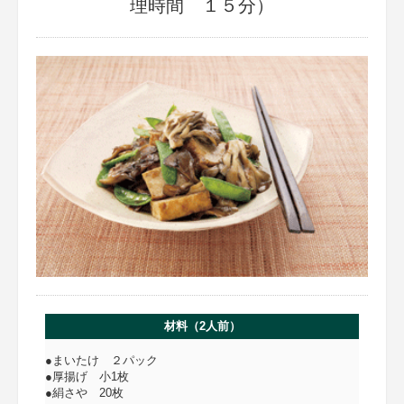
理時間 １５分）
材料（2人前）
●まいたけ ２パック
●厚揚げ 小1枚
●絹さや 20枚