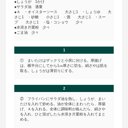
●しょうが 1かけ
●サラダ油 適量
●Ａ ・オイスターソース 大さじ1 ・しょうゆ 大
さじ1 ・砂糖 小さじ1 ・酒 大さじ1 ・スー
プ 大さじ1 ・塩・コショウ 少々
●水溶き片栗粉 少々
●ごま油 少々
1
① まいたけはザックリと小房に分ける。厚揚げ
は、横半分にしてから1㎝厚さに切る。絹さやは筋を
取る。しょうがは薄切りにする。
2
② フライパンにサラダ油を熱し、しょうが、まい
たけを入れて炒める。油が全体にまわったら、厚揚
げ、Ａを入れる。全体に調味料が絡んだら、絹さや
を入れ、ひと混ぜしたら水溶き片栗粉を入れてまと
める。