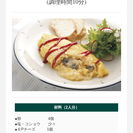
(調理時間10分)
材料（2人分）
●卵 4個
●塩・コショウ 少々
●６Pチーズ 1個