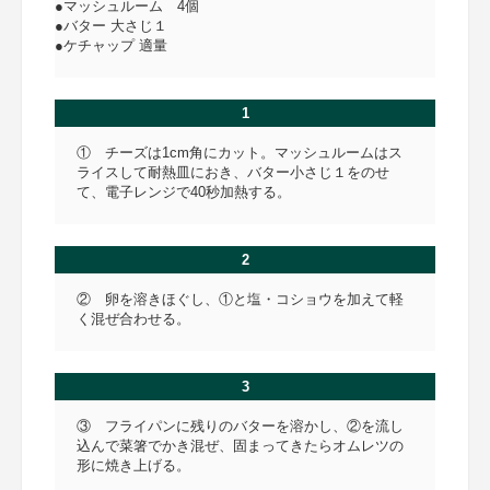
●マッシュルーム 4個
●バター 大さじ１
●ケチャップ 適量
1
① チーズは1cm角にカット。マッシュルームはス
ライスして耐熱皿におき、バター小さじ１をのせ
て、電子レンジで40秒加熱する。
2
② 卵を溶きほぐし、①と塩・コショウを加えて軽
く混ぜ合わせる。
3
③ フライパンに残りのバターを溶かし、②を流し
込んで菜箸でかき混ぜ、固まってきたらオムレツの
形に焼き上げる。