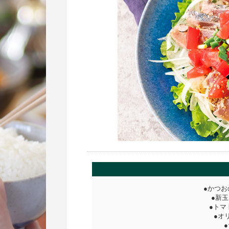
●かつお
●新玉
●トマ
●オ