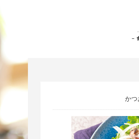
－ 
かつ