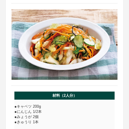
材料（2人分）
●キャベツ 200g
●にんじん 1/2本
●みょうが 2個
●きゅうり 1本