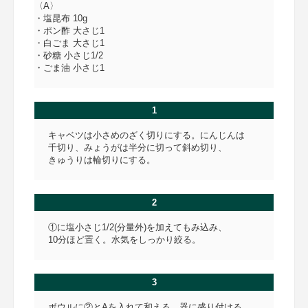
〈A〉
・塩昆布 10g
・ポン酢 大さじ1
・白ごま 大さじ1
・砂糖 小さじ1/2
・ごま油 小さじ1
1
キャベツは小さめのざく切りにする。にんじんは
千切り、みょうがは半分に切って斜め切り、
きゅうりは輪切りにする。
2
①に塩小さじ1/2(分量外)を加えてもみ込み、
10分ほど置く。水気をしっかり絞る。
3
ボウルに②とAを入れて和える。器に盛り付ける。